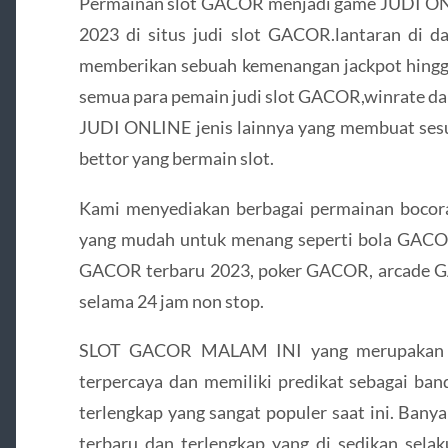
Permainan slot GACOR menjadi game JUDI ON
2023 di situs judi slot GACOR.lantaran di d
memberikan sebuah kemenangan jackpot hingg
semua para pemain judi slot GACOR,winrate dar
JUDI ONLINE jenis lainnya yang membuat sesu
bettor yang bermain slot.
Kami menyediakan berbagai permainan bocoran
yang mudah untuk menang seperti bola GACOR
GACOR terbaru 2023, poker GACOR, arcade G
selama 24 jam non stop.
SLOT GACOR MALAM INI yang merupakan daf
terpercaya dan memiliki predikat sebagai ba
terlengkap yang sangat populer saat ini. Ban
terbaru dan terlengkap yang di sedikan sela