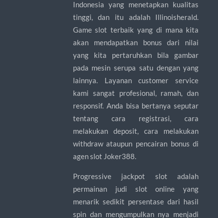
Indonesia yang menetapkan kualitas
tinggi, dan itu adalah Illinoisherald.
Game slot terbaik yang di mana kita
akan mendapatkan bonus dari nilai
yang kita pertaruhkan bila gambar
pada mesin serupa satu dengan yang
lainnya. Layanan customer service
kami sangat profesional, ramah, dan
responsif. Anda bisa bertanya seputar
tentang cara registrasi, cara
melakukan deposit, cara melakukan
withdraw ataupun pencairan bonus di
agen slot Joker388.
Progressive jackpot slot adalah
permainan judi slot online yang
menarik sedikit persentase dari hasil
spin dan mengumpulkan nya menjadi