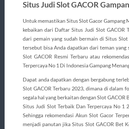
Situs Judi Slot GACOR Gampa
Untuk memastikan Situs Slot Gacor Gampang 
kebaikan dari Daftar Situs Judi Slot GACOR 
dari pemain yang sudah bermain di Situs Slot
tersebut bisa Anda dapatkan dari teman yang
Slot GACOR Resmi Terbaru atau rekomendasi
Terpercaya No 1 Di Indonesia Gampang Menang
Dapat anda dapatkan dengan bergabung terleb
Slot GACOR Terbaru 2023, dimana di dalam f
segala hal yang berkaitan dengan Slot GACOR 
Situs Judi Slot Terbaik Dan Terpercaya No 1 2
Sehingga rekomendasi Akun Slot Gacor Terpe
menjadi panutan jika Situs Slot GACOR Bet Ke