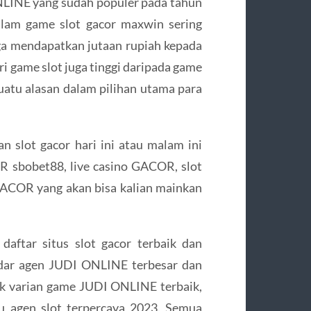
LINE yang sudah populer pada tahun
alam game slot gacor maxwin sering
a mendapatkan jutaan rupiah kepada
i game slot juga tinggi daripada game
atu alasan dalam pilihan utama para
 slot gacor hari ini atau malam ini
 sbobet88, live casino GACOR, slot
ACOR yang akan bisa kalian mainkan
tar situs slot gacor terbaik dan
ndar agen JUDI ONLINE terbesar dan
yak varian game JUDI ONLINE terbaik,
ku agen slot terpercaya 2023. Semua