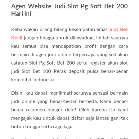
Agen Website Judi Slot Pg Soft Bet 200
Hari Ini
Kebanyakan orang bilang kesempatan emas
Slot Bet
Kecil
jangan hingga untuk dilewatkan, ini lah saatnya
kau semua bisa mendapatkan profit dengan cara
bermain di agen judi online terpercaya yang sediakan
catatan Slot Pg Soft Bet 200 serta register akun slot
judi Slot Bet 100 Perak deposit pulsa benar-benar
komplit di indonesia.
Disini kau dapat menikmati serunya sensasi bermain
judi online yang benar-benar berbeda, Kami benar-
benar rekomen banget deh!! Oleh karena itu kami
mengajak kau untuk dapat daftar saja lantas gan, tak
butuh tunggu serta ragu lagi.