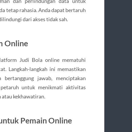
an dan perlindungan data untuk
a tetap rahasia. Anda dapat bertaruh
lindungi dari akses tidak sah.
m Online
platform Judi Bola online mematuhi
tat. Langkah-langkah ini memastikan
n bertanggung jawab, menciptakan
 petaruh untuk menikmati aktivitas
n atau kekhawatiran.
 untuk Pemain Online