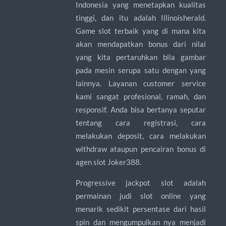
Indonesia yang menetapkan kualitas
tinggi, dan itu adalah Illinoisherald.
Game slot terbaik yang di mana kita
akan mendapatkan bonus dari nilai
yang kita pertaruhkan bila gambar
pada mesin serupa satu dengan yang
lainnya. Layanan customer service
kami sangat profesional, ramah, dan
responsif. Anda bisa bertanya seputar
tentang cara registrasi, cara
melakukan deposit, cara melakukan
withdraw ataupun pencairan bonus di
agen slot Joker388.
Progressive jackpot slot adalah
permainan judi slot online yang
menarik sedikit persentase dari hasil
spin dan mengumpulkan nya menjadi