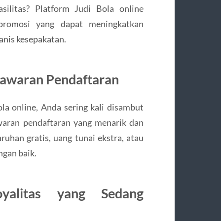
silitas? Platform Judi Bola online
romosi yang dapat meningkatkan
nis kesepakatan.
nawaran Pendaftaran
a online, Anda sering kali disambut
aran pendaftaran yang menarik dan
uhan gratis, uang tunai ekstra, atau
ngan baik.
yalitas yang Sedang