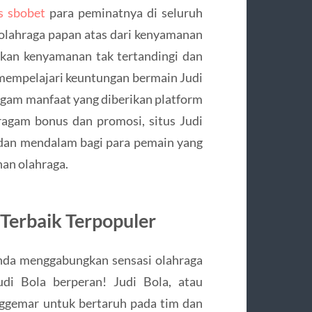
s sbobet
para peminatnya di seluruh
 olahraga papan atas dari kenyamanan
rkan kenyamanan tak tertandingi dan
i mempelajari keuntungan bermain Judi
ragam manfaat yang diberikan platform
ragam bonus dan promosi, situs Judi
dan mendalam bagi para pemain yang
han olahraga.
 Terbaik Terpopuler
Anda menggabungkan sensasi olahraga
udi Bola berperan! Judi Bola, atau
ggemar untuk bertaruh pada tim dan