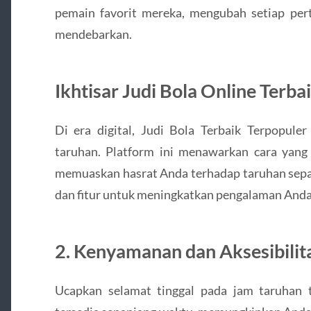
pemain favorit mereka, mengubah setiap pe
mendebarkan.
Ikhtisar Judi Bola Online Terba
Di era digital, Judi Bola Terbaik Terpopule
taruhan. Platform ini menawarkan cara yan
memuaskan hasrat Anda terhadap taruhan sepa
dan fitur untuk meningkatkan pengalaman Anda
2. Kenyamanan dan Aksesibilita
Ucapkan selamat tinggal pada jam taruhan t