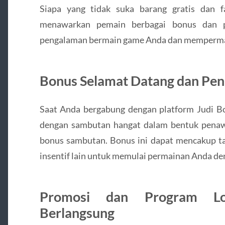
Siapa yang tidak suka barang gratis dan fa
menawarkan pemain berbagai bonus dan p
pengalaman bermain game Anda dan memperma
Bonus Selamat Datang dan Pe
Saat Anda bergabung dengan platform Judi Bol
dengan sambutan hangat dalam bentuk penaw
bonus sambutan. Bonus ini dapat mencakup tar
insentif lain untuk memulai permainan Anda de
Promosi dan Program Lo
Berlangsung