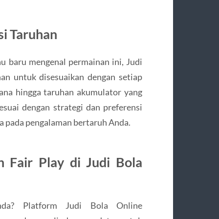
si Taruhan
u baru mengenal permainan ini, Judi
han untuk disesuaikan dengan setiap
ana hingga taruhan akumulator yang
esuai dengan strategi dan preferensi
a pada pengalaman bertaruh Anda.
 Fair Play di Judi Bola
nda? Platform Judi Bola Online