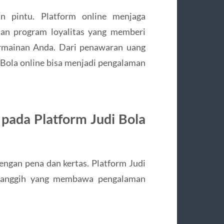
n pintu. Platform online menjaga
dan program loyalitas yang memberi
ermainan Anda. Dari penawaran uang
di Bola online bisa menjadi pengalaman
 pada Platform Judi Bola
ngan pena dan kertas. Platform Judi
r canggih yang membawa pengalaman