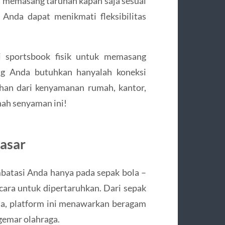
 memasang taruhan kapan saja sesuai
 Anda dapat menikmati fleksibilitas
i sportsbook fisik untuk memasang
ng Anda butuhkan hanyalah koneksi
han dari kenyamanan rumah, kantor,
nah senyaman ini!
Pasar
mbatasi Anda hanya pada sepak bola –
cara untuk dipertaruhkan. Dari sepak
uda, platform ini menawarkan beragam
gemar olahraga.