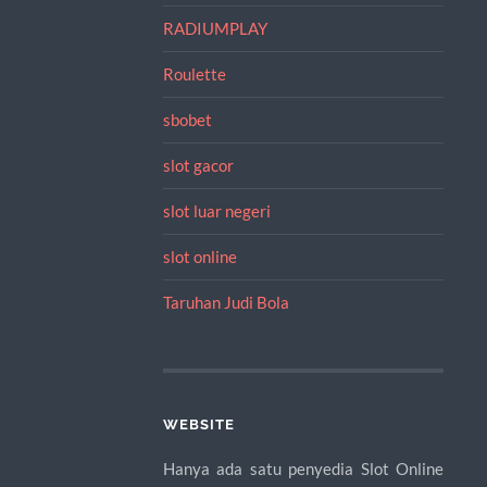
RADIUMPLAY
Roulette
sbobet
slot gacor
slot luar negeri
slot online
Taruhan Judi Bola
WEBSITE
Hanya ada satu penyedia Slot Online