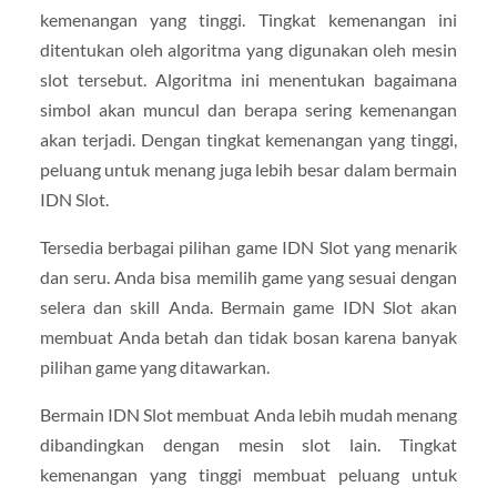
kemenangan yang tinggi. Tingkat kemenangan ini
ditentukan oleh algoritma yang digunakan oleh mesin
slot tersebut. Algoritma ini menentukan bagaimana
simbol akan muncul dan berapa sering kemenangan
akan terjadi. Dengan tingkat kemenangan yang tinggi,
peluang untuk menang juga lebih besar dalam bermain
IDN Slot.
Tersedia berbagai pilihan game IDN Slot yang menarik
dan seru. Anda bisa memilih game yang sesuai dengan
selera dan skill Anda. Bermain game IDN Slot akan
membuat Anda betah dan tidak bosan karena banyak
pilihan game yang ditawarkan.
Bermain IDN Slot membuat Anda lebih mudah menang
dibandingkan dengan mesin slot lain. Tingkat
kemenangan yang tinggi membuat peluang untuk