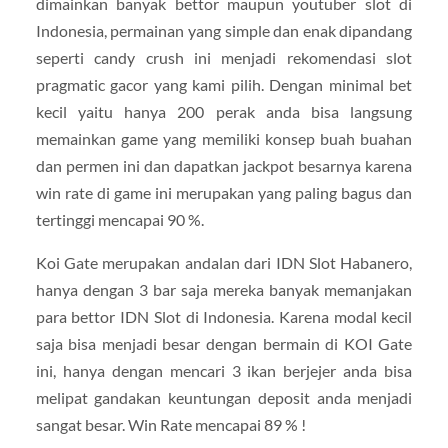
dimainkan banyak bettor maupun youtuber slot di
Indonesia, permainan yang simple dan enak dipandang
seperti candy crush ini menjadi rekomendasi slot
pragmatic gacor yang kami pilih. Dengan minimal bet
kecil yaitu hanya 200 perak anda bisa langsung
memainkan game yang memiliki konsep buah buahan
dan permen ini dan dapatkan jackpot besarnya karena
win rate di game ini merupakan yang paling bagus dan
tertinggi mencapai 90 %.
Koi Gate merupakan andalan dari IDN Slot Habanero,
hanya dengan 3 bar saja mereka banyak memanjakan
para bettor IDN Slot di Indonesia. Karena modal kecil
saja bisa menjadi besar dengan bermain di KOI Gate
ini, hanya dengan mencari 3 ikan berjejer anda bisa
melipat gandakan keuntungan deposit anda menjadi
sangat besar. Win Rate mencapai 89 % !