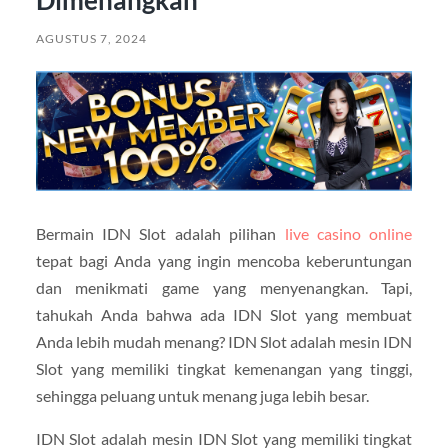
AGUSTUS 7, 2024
Bermain IDN Slot adalah pilihan
live casino online
tepat bagi Anda yang ingin mencoba keberuntungan
dan menikmati game yang menyenangkan. Tapi,
tahukah Anda bahwa ada IDN Slot yang membuat
Anda lebih mudah menang? IDN Slot adalah mesin IDN
Slot yang memiliki tingkat kemenangan yang tinggi,
sehingga peluang untuk menang juga lebih besar.
IDN Slot adalah mesin IDN Slot yang memiliki tingkat