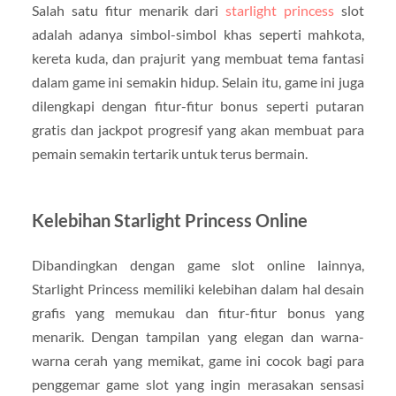
Salah satu fitur menarik dari
starlight princess
slot
adalah adanya simbol-simbol khas seperti mahkota,
kereta kuda, dan prajurit yang membuat tema fantasi
dalam game ini semakin hidup. Selain itu, game ini juga
dilengkapi dengan fitur-fitur bonus seperti putaran
gratis dan jackpot progresif yang akan membuat para
pemain semakin tertarik untuk terus bermain.
Kelebihan Starlight Princess Online
Dibandingkan dengan game slot online lainnya,
Starlight Princess memiliki kelebihan dalam hal desain
grafis yang memukau dan fitur-fitur bonus yang
menarik. Dengan tampilan yang elegan dan warna-
warna cerah yang memikat, game ini cocok bagi para
penggemar game slot yang ingin merasakan sensasi