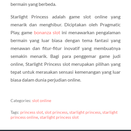
bermain yang berbeda.
Starlight Princess adalah game slot online yang
menarik dan menghibur. Diciptakan oleh Pragmatic
Play, game
bonanza slot
ini menawarkan pengalaman
bermain yang luar biasa dengan tema fantasi yang
menawan dan fitur-fitur inovatif yang membuatnya
semakin menarik. Bagi para penggemar game judi
online, Starlight Princess slot merupakan pilihan yang
tepat untuk merasakan sensasi kemenangan yang luar
biasa dalam dunia perjudian online.
Categories:
slot online
Tags:
princess slot
,
slot princess
,
starlight princess
,
starlight
princess online
,
starlight princess slot