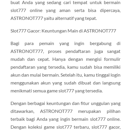
buat Anda yang sedang cari tempat untuk bermain
slot777 online yang aman serta bisa dipercaya,
ASTRONOT777 yaitu alternatif yang tepat.
Slot777 Gacor: Keuntungan Main di ASTRONOT777
Bagi para pemain yang ingin bergabung di
ASTRONOT777, proses pendaftaran juga sangat
mudah dan cepat. Hanya dengan mengisi formulir
pendaftaran yang tersedia, kamu sudah bisa memiliki
akun dan mulai bermain. Setelah itu, kamu tinggal login
menggunakan akun yang sudah dibuat dan langsung
menikmati semua game slot777 yang tersedia.
Dengan berbagai keuntungan dan fitur unggulan yang
ditawarkan, ASTRONOT777 merupakan pilihan
terbaik bagi Anda yang ingin bermain slot777 online.
Dengan koleksi game slot777 terbaru, slot777 gacor,