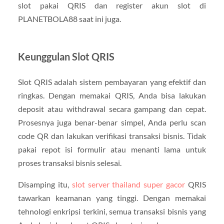
slot pakai QRIS dan register akun slot di
PLANETBOLA88 saat ini juga.
Keunggulan Slot QRIS
Slot QRIS adalah sistem pembayaran yang efektif dan
ringkas. Dengan memakai QRIS, Anda bisa lakukan
deposit atau withdrawal secara gampang dan cepat.
Prosesnya juga benar-benar simpel, Anda perlu scan
code QR dan lakukan verifikasi transaksi bisnis. Tidak
pakai repot isi formulir atau menanti lama untuk
proses transaksi bisnis selesai.
Disamping itu,
slot server thailand super gacor
QRIS
tawarkan keamanan yang tinggi. Dengan memakai
tehnologi enkripsi terkini, semua transaksi bisnis yang