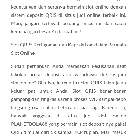
keuntungan dan serunya bermain slot online dengan
sistem deposit QRIS di situs judi online terbaik ini.
Mari, jangan terlewat peluang emas ini dan capai
kemenangan besar Anda saat ini !
Slot QRIS: Keringanan dan Kepraktisan dalam Bermain
Slot Online
Sudah pernahkah Anda merasakan kesusahan saat
lakukan proses deposit atau withdrawal di situs judi
slot online? Bila iya, karena itu slot QRIS ialah jalan
keluar pas untuk Anda. Slot QRIS benar-benar
gampang dan ringkas karena proses WD sampai depo
langsung usai dalam beberapa saat saja. Karena itu,
banyak anggota di situs judi slot online
PLANETBOLA88 yang bermain slot deposit nya pakai
QRIS dimulai dari 5k sampai 10k rupiah. Mari masuk