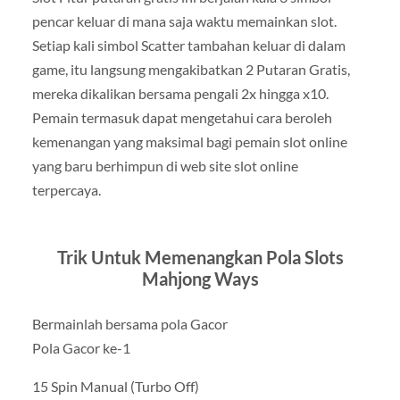
pencar keluar di mana saja waktu memainkan slot.
Setiap kali simbol Scatter tambahan keluar di dalam
game, itu langsung mengakibatkan 2 Putaran Gratis,
mereka dikalikan bersama pengali 2x hingga x10.
Pemain termasuk dapat mengetahui cara beroleh
kemenangan yang maksimal bagi pemain slot online
yang baru berhimpun di web site slot online
terpercaya.
Trik Untuk Memenangkan Pola Slots
Mahjong Ways
Bermainlah bersama pola Gacor
Pola Gacor ke-1
15 Spin Manual (Turbo Off)