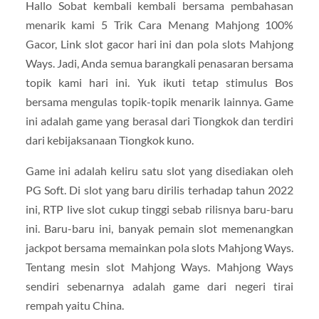
Hallo Sobat kembali kembali bersama pembahasan
menarik kami 5 Trik Cara Menang Mahjong 100%
Gacor, Link slot gacor hari ini dan pola slots Mahjong
Ways. Jadi, Anda semua barangkali penasaran bersama
topik kami hari ini. Yuk ikuti tetap stimulus Bos
bersama mengulas topik-topik menarik lainnya. Game
ini adalah game yang berasal dari Tiongkok dan terdiri
dari kebijaksanaan Tiongkok kuno.
Game ini adalah keliru satu slot yang disediakan oleh
PG Soft. Di slot yang baru dirilis terhadap tahun 2022
ini, RTP live slot cukup tinggi sebab rilisnya baru-baru
ini. Baru-baru ini, banyak pemain slot memenangkan
jackpot bersama memainkan pola slots Mahjong Ways.
Tentang mesin slot Mahjong Ways. Mahjong Ways
sendiri sebenarnya adalah game dari negeri tirai
rempah yaitu China.