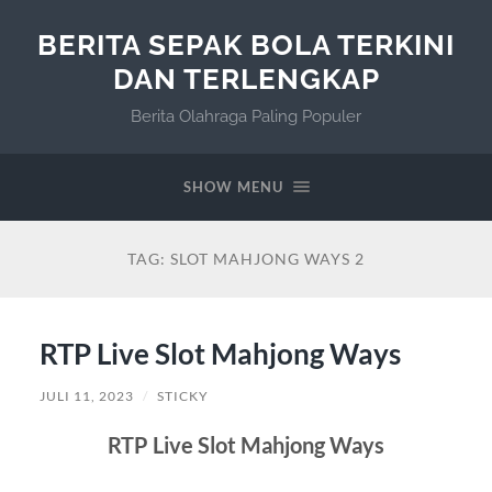
BERITA SEPAK BOLA TERKINI
DAN TERLENGKAP
Berita Olahraga Paling Populer
SHOW MENU
TAG:
SLOT MAHJONG WAYS 2
RTP Live Slot Mahjong Ways
JULI 11, 2023
/
STICKY
RTP Live Slot Mahjong Ways