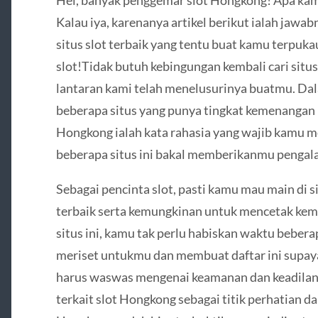
Hei, banyak penggemar slot Hongkong! Apa kamu
Kalau iya, karenanya artikel berikut ialah jaw
situs slot terbaik yang tentu buat kamu terpuk
slot!Tidak butuh kebingungan kembali cari situs
lantaran kami telah menelusurinya buatmu. Dal
beberapa situs yang punya tingkat kemenangan 
Hongkong ialah kata rahasia yang wajib kamu me
beberapa situs ini bakal memberikanmu pengala
Sebagai pencinta slot, pasti kamu mau main di
terbaik serta kemungkinan untuk mencetak kem
situs ini, kamu tak perlu habiskan waktu bebera
meriset untukmu dan membuat daftar ini supay
harus waswas mengenai keamanan dan keadilan pe
terkait slot Hongkong sebagai titik perhatian dal