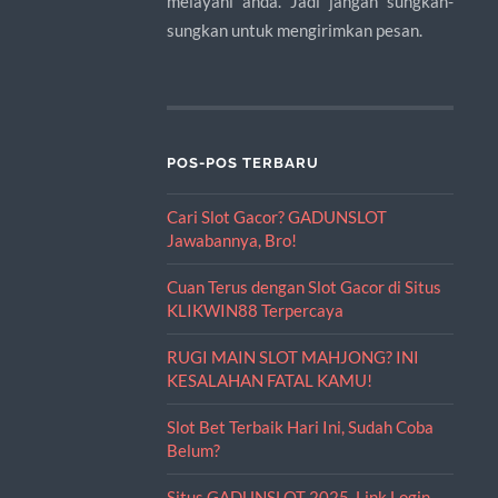
melayani anda. Jadi jangan sungkan-
sungkan untuk mengirimkan pesan.
POS-POS TERBARU
Cari Slot Gacor? GADUNSLOT
Jawabannya, Bro!
Cuan Terus dengan Slot Gacor di Situs
KLIKWIN88 Terpercaya
RUGI MAIN SLOT MAHJONG? INI
KESALAHAN FATAL KAMU!
Slot Bet Terbaik Hari Ini, Sudah Coba
Belum?
Situs GADUNSLOT 2025, Link Login