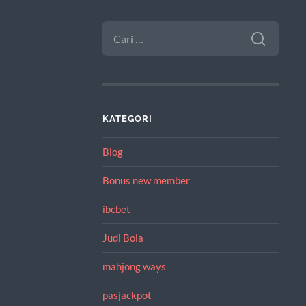
CARI
UNTUK:
KATEGORI
Blog
Bonus new member
ibcbet
Judi Bola
mahjong ways
pasjackpot