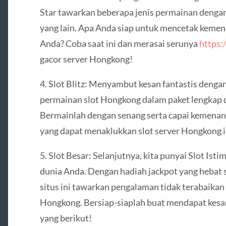
Star tawarkan beberapa jenis permainan dengan
yang lain. Apa Anda siap untuk mencetak kemen
Anda? Coba saat ini dan merasai serunya
https:
gacor server Hongkong!
4. Slot Blitz: Menyambut kesan fantastis dengan
permainan slot Hongkong dalam paket lengkap d
Bermainlah dengan senang serta capai kemenanga
yang dapat menaklukkan slot server Hongkong i
5. Slot Besar: Selanjutnya, kita punyai Slot I
dunia Anda. Dengan hadiah jackpot yang hebat
situs ini tawarkan pengalaman tidak terabaika
Hongkong. Bersiap-siaplah buat mendapat kesan
yang berikut!