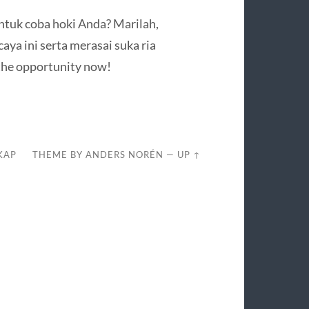
ntuk coba hoki Anda? Marilah,
aya ini serta merasai suka ria
he opportunity now!
KAP
THEME BY
ANDERS NORÉN
—
UP ↑