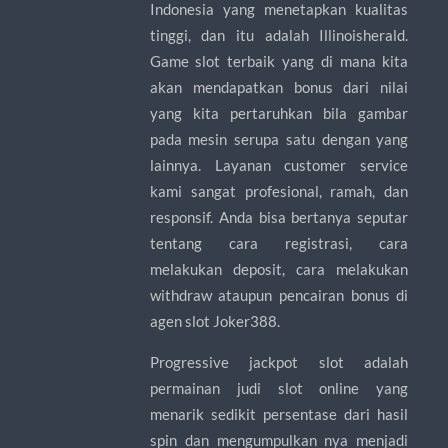
Indonesia yang menetapkan kualitas
tinggi, dan itu adalah Illinoisherald.
Game slot terbaik yang di mana kita
akan mendapatkan bonus dari nilai
yang kita pertaruhkan bila gambar
pada mesin serupa satu dengan yang
lainnya. Layanan customer service
kami sangat profesional, ramah, dan
responsif. Anda bisa bertanya seputar
tentang cara registrasi, cara
melakukan deposit, cara melakukan
withdraw ataupun pencairan bonus di
agen slot Joker388.
Progressive jackpot slot adalah
permainan judi slot online yang
menarik sedikit persentase dari hasil
spin dan mengumpulkan nya menjadi