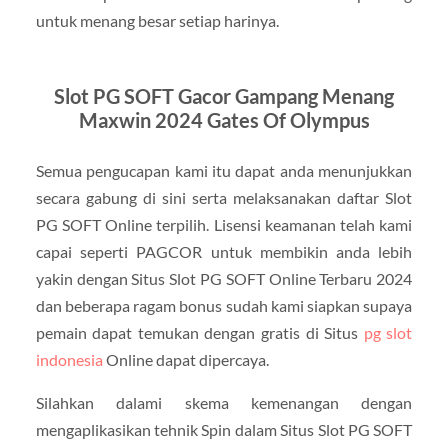
untuk menang besar setiap harinya.
Slot PG SOFT Gacor Gampang Menang
Maxwin 2024 Gates Of Olympus
Semua pengucapan kami itu dapat anda menunjukkan
secara gabung di sini serta melaksanakan daftar Slot
PG SOFT Online terpilih. Lisensi keamanan telah kami
capai seperti PAGCOR untuk membikin anda lebih
yakin dengan Situs Slot PG SOFT Online Terbaru 2024
dan beberapa ragam bonus sudah kami siapkan supaya
pemain dapat temukan dengan gratis di Situs
pg slot
indonesia
Online dapat dipercaya.
Silahkan dalami skema kemenangan dengan
mengaplikasikan tehnik Spin dalam Situs Slot PG SOFT