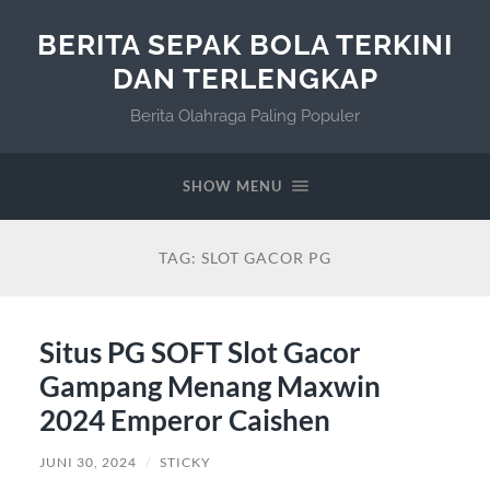
BERITA SEPAK BOLA TERKINI
DAN TERLENGKAP
Berita Olahraga Paling Populer
SHOW MENU
TAG:
SLOT GACOR PG
Situs PG SOFT Slot Gacor
Gampang Menang Maxwin
2024 Emperor Caishen
JUNI 30, 2024
/
STICKY