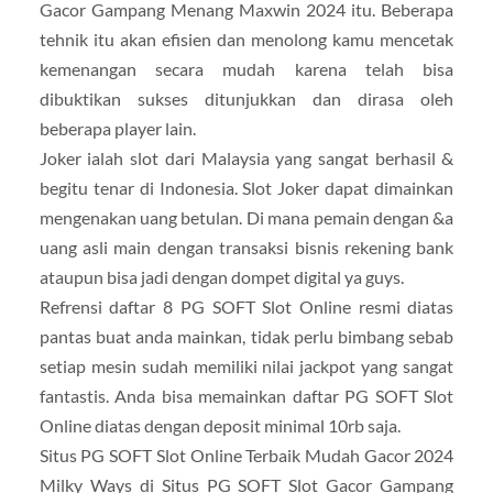
Gacor Gampang Menang Maxwin 2024 itu. Beberapa
tehnik itu akan efisien dan menolong kamu mencetak
kemenangan secara mudah karena telah bisa
dibuktikan sukses ditunjukkan dan dirasa oleh
beberapa player lain.
Joker ialah slot dari Malaysia yang sangat berhasil &
begitu tenar di Indonesia. Slot Joker dapat dimainkan
mengenakan uang betulan. Di mana pemain dengan &a
uang asli main dengan transaksi bisnis rekening bank
ataupun bisa jadi dengan dompet digital ya guys.
Refrensi daftar 8 PG SOFT Slot Online resmi diatas
pantas buat anda mainkan, tidak perlu bimbang sebab
setiap mesin sudah memiliki nilai jackpot yang sangat
fantastis. Anda bisa memainkan daftar PG SOFT Slot
Online diatas dengan deposit minimal 10rb saja.
Situs PG SOFT Slot Online Terbaik Mudah Gacor 2024
Milky Ways di Situs PG SOFT Slot Gacor Gampang