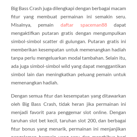
Big Bass Crash juga dilengkapi dengan berbagai macam
fitur yang membuat permainan ini semakin seru.
Misalnya, pemain
daftar spaceman88
dapat
mengaktifkan putaran gratis dengan mengumpulkan
simbol-simbol scatter di gulungan. Putaran gratis ini
memberikan kesempatan untuk memenangkan hadiah
tanpa perlu mengeluarkan modal tambahan. Selain itu,
ada juga simbol-simbol wild yang dapat menggantikan
simbol lain dan meningkatkan peluang pemain untuk
memenangkan hadiah.
Dengan semua fitur dan kesempatan yang ditawarkan
oleh Big Bass Crash, tidak heran jika permainan ini
menjadi favorit para penggemar slot online. Dengan
taruhan slot bet kecil, taruhan slot 200, dan berbagai
fitur bonus yang menarik, permainan ini menjanjikan
pengalaman bermain yang seru dan menghibur bagi