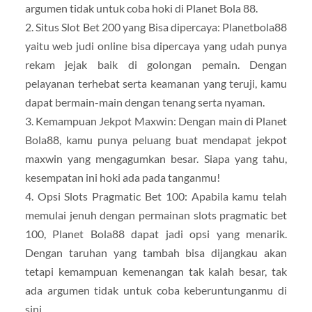
argumen tidak untuk coba hoki di Planet Bola 88.
2. Situs Slot Bet 200 yang Bisa dipercaya: Planetbola88
yaitu web judi online bisa dipercaya yang udah punya
rekam jejak baik di golongan pemain. Dengan
pelayanan terhebat serta keamanan yang teruji, kamu
dapat bermain-main dengan tenang serta nyaman.
3. Kemampuan Jekpot Maxwin: Dengan main di Planet
Bola88, kamu punya peluang buat mendapat jekpot
maxwin yang mengagumkan besar. Siapa yang tahu,
kesempatan ini hoki ada pada tanganmu!
4. Opsi Slots Pragmatic Bet 100: Apabila kamu telah
memulai jenuh dengan permainan slots pragmatic bet
100, Planet Bola88 dapat jadi opsi yang menarik.
Dengan taruhan yang tambah bisa dijangkau akan
tetapi kemampuan kemenangan tak kalah besar, tak
ada argumen tidak untuk coba keberuntunganmu di
sini.