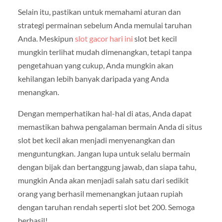
Selain itu, pastikan untuk memahami aturan dan
strategi permainan sebelum Anda memulai taruhan
Anda. Meskipun
slot gacor hari ini
slot bet kecil
mungkin terlihat mudah dimenangkan, tetapi tanpa
pengetahuan yang cukup, Anda mungkin akan
kehilangan lebih banyak daripada yang Anda
menangkan.
Dengan memperhatikan hal-hal di atas, Anda dapat
memastikan bahwa pengalaman bermain Anda di situs
slot bet kecil akan menjadi menyenangkan dan
menguntungkan. Jangan lupa untuk selalu bermain
dengan bijak dan bertanggung jawab, dan siapa tahu,
mungkin Anda akan menjadi salah satu dari sedikit
orang yang berhasil memenangkan jutaan rupiah
dengan taruhan rendah seperti slot bet 200. Semoga
berhasil!