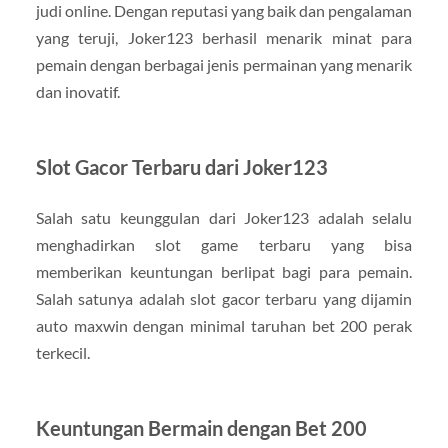
judi online. Dengan reputasi yang baik dan pengalaman
yang teruji, Joker123 berhasil menarik minat para
pemain dengan berbagai jenis permainan yang menarik
dan inovatif.
Slot Gacor Terbaru dari Joker123
Salah satu keunggulan dari Joker123 adalah selalu
menghadirkan slot game terbaru yang bisa
memberikan keuntungan berlipat bagi para pemain.
Salah satunya adalah slot gacor terbaru yang dijamin
auto maxwin dengan minimal taruhan bet 200 perak
terkecil.
Keuntungan Bermain dengan Bet 200