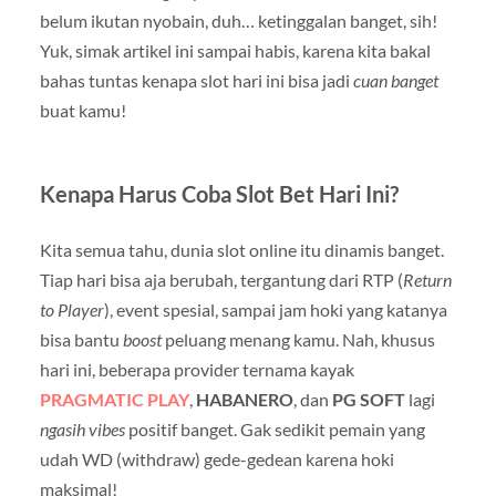
belum ikutan nyobain, duh… ketinggalan banget, sih!
Yuk, simak artikel ini sampai habis, karena kita bakal
bahas tuntas kenapa slot hari ini bisa jadi
cuan banget
buat kamu!
Kenapa Harus Coba Slot Bet Hari Ini?
Kita semua tahu, dunia slot online itu dinamis banget.
Tiap hari bisa aja berubah, tergantung dari RTP (
Return
to Player
), event spesial, sampai jam hoki yang katanya
bisa bantu
boost
peluang menang kamu. Nah, khusus
hari ini, beberapa provider ternama kayak
PRAGMATIC PLAY
,
HABANERO
, dan
PG SOFT
lagi
ngasih vibes
positif banget. Gak sedikit pemain yang
udah WD (withdraw) gede-gedean karena hoki
maksimal!