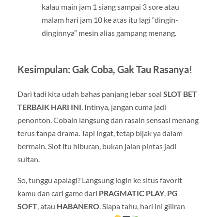
kalau main jam 1 siang sampai 3 sore atau
malam hari jam 10 ke atas itu lagi “dingin-
dinginnya” mesin alias gampang menang.
Kesimpulan: Gak Coba, Gak Tau Rasanya!
Dari tadi kita udah bahas panjang lebar soal
SLOT BET
TERBAIK HARI INI
. Intinya, jangan cuma jadi
penonton. Cobain langsung dan rasain sensasi menang
terus tanpa drama. Tapi ingat, tetap bijak ya dalam
bermain. Slot itu hiburan, bukan jalan pintas jadi
sultan.
So, tunggu apalagi? Langsung login ke situs favorit
kamu dan cari game dari
PRAGMATIC PLAY
,
PG
SOFT
, atau
HABANERO
. Siapa tahu, hari ini giliran