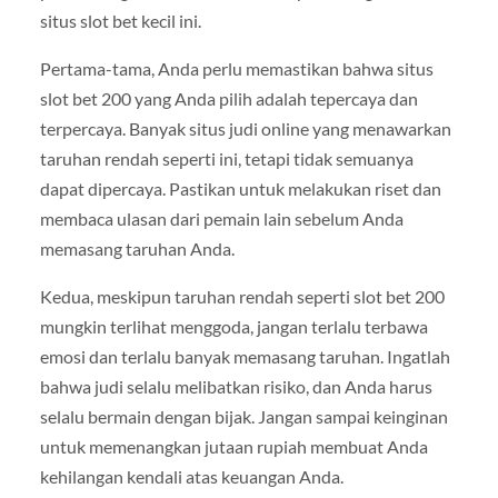
situs slot bet kecil ini.
Pertama-tama, Anda perlu memastikan bahwa situs
slot bet 200 yang Anda pilih adalah tepercaya dan
terpercaya. Banyak situs judi online yang menawarkan
taruhan rendah seperti ini, tetapi tidak semuanya
dapat dipercaya. Pastikan untuk melakukan riset dan
membaca ulasan dari pemain lain sebelum Anda
memasang taruhan Anda.
Kedua, meskipun taruhan rendah seperti slot bet 200
mungkin terlihat menggoda, jangan terlalu terbawa
emosi dan terlalu banyak memasang taruhan. Ingatlah
bahwa judi selalu melibatkan risiko, dan Anda harus
selalu bermain dengan bijak. Jangan sampai keinginan
untuk memenangkan jutaan rupiah membuat Anda
kehilangan kendali atas keuangan Anda.