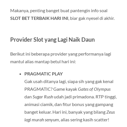
Makanya, penting banget buat pantengin info soal
SLOT BET TERBAIK HARI INI
, biar gak nyesel di akhir.
Provider Slot yang Lagi Naik Daun
Berikut ini beberapa provider yang performanya lagi
mantul alias mantap betul hari ini:
PRAGMATIC PLAY
Gak usah ditanya lagi, siapa sih yang gak kenal
PRAGMATIC? Game kayak
Gates of Olympus
dan
Sugar Rush
udah jadi primadona. RTP tinggi,
animasi ciamik, dan fitur bonus yang gampang
banget keluar. Hari ini, banyak yang bilang
Zeus
lagi murah senyum
, alias sering kasih scatter!