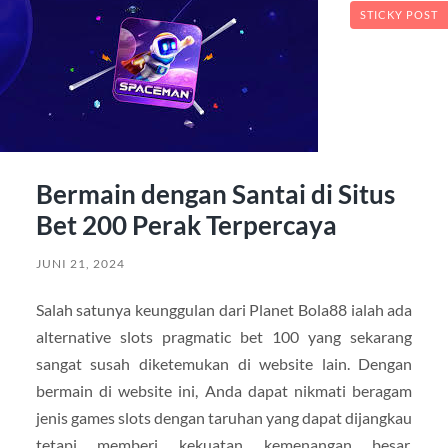
STICKY POST
Bermain dengan Santai di Situs
Bet 200 Perak Terpercaya
JUNI 21, 2024
Salah satunya keunggulan dari Planet Bola88 ialah ada
alternative slots pragmatic bet 100 yang sekarang
sangat susah diketemukan di website lain. Dengan
bermain di website ini, Anda dapat nikmati beragam
jenis games slots dengan taruhan yang dapat dijangkau
tetapi memberi kekuatan kemenangan besar.