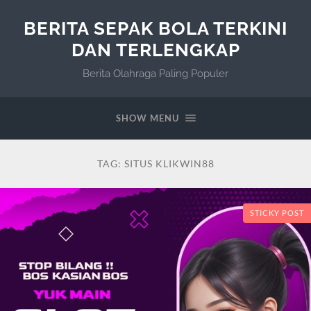
BERITA SEPAK BOLA TERKINI
DAN TERLENGKAP
Berita Olahraga Paling Populer
SHOW MENU
TAG:
SITUS KLIKWIN88
STICKY POST