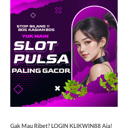
Gak Mau Ribet? LOGIN KLIKWIN88 Aja!