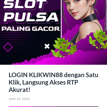
LOGIN KLIKWIN88 dengan Satu
Klik, Langsung Akses RTP
Akurat!
JUNI 29, 2025