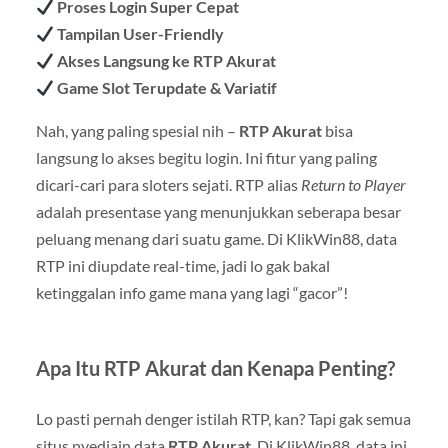
Proses Login Super Cepat
Tampilan User-Friendly
Akses Langsung ke RTP Akurat
Game Slot Terupdate & Variatif
Nah, yang paling spesial nih –
RTP Akurat
bisa
langsung lo akses begitu login. Ini fitur yang paling
dicari-cari para sloters sejati. RTP alias
Return to Player
adalah presentase yang menunjukkan seberapa besar
peluang menang dari suatu game. Di KlikWin88, data
RTP ini diupdate real-time, jadi lo gak bakal
ketinggalan info game mana yang lagi “gacor”!
Apa Itu RTP Akurat dan Kenapa Penting?
Lo pasti pernah denger istilah RTP, kan? Tapi gak semua
situs nyediain data
RTP Akurat
. Di KlikWin88, data ini