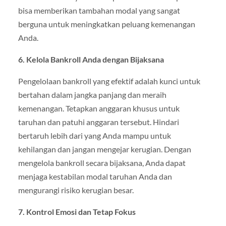
bisa memberikan tambahan modal yang sangat
berguna untuk meningkatkan peluang kemenangan
Anda.
6. Kelola Bankroll Anda dengan Bijaksana
Pengelolaan bankroll yang efektif adalah kunci untuk
bertahan dalam jangka panjang dan meraih
kemenangan. Tetapkan anggaran khusus untuk
taruhan dan patuhi anggaran tersebut. Hindari
bertaruh lebih dari yang Anda mampu untuk
kehilangan dan jangan mengejar kerugian. Dengan
mengelola bankroll secara bijaksana, Anda dapat
menjaga kestabilan modal taruhan Anda dan
mengurangi risiko kerugian besar.
7. Kontrol Emosi dan Tetap Fokus