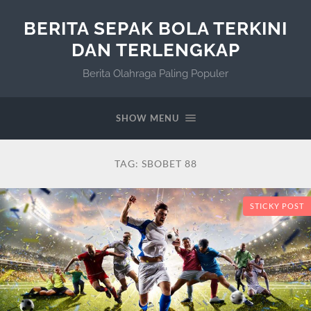
BERITA SEPAK BOLA TERKINI
DAN TERLENGKAP
Berita Olahraga Paling Populer
SHOW MENU
TAG:
SBOBET 88
STICKY POST