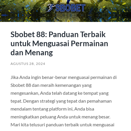
Sbobet 88: Panduan Terbaik
untuk Menguasai Permainan
dan Menang
AGUSTUS 28, 2024
Jika Anda ingin benar-benar menguasai permainan di
Sbobet 88 dan meraih kemenangan yang
mengesankan, Anda telah datang ke tempat yang
tepat. Dengan strategi yang tepat dan pemahaman
mendalam tentang platform ini, Anda bisa
meningkatkan peluang Anda untuk menang besar.
Mari kita telusuri panduan terbaik untuk menguasai