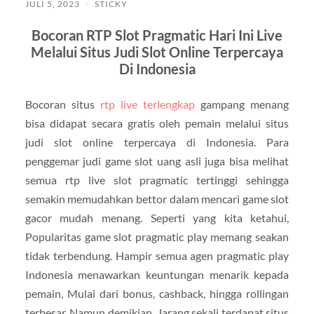
JULI 5, 2023
/
STICKY
Bocoran RTP Slot Pragmatic Hari Ini Live
Melalui Situs Judi Slot Online Terpercaya
Di Indonesia
Bocoran situs
rtp live terlengkap
gampang menang
bisa didapat secara gratis oleh pemain melalui situs
judi slot online terpercaya di Indonesia. Para
penggemar judi game slot uang asli juga bisa melihat
semua rtp live slot pragmatic tertinggi sehingga
semakin memudahkan bettor dalam mencari game slot
gacor mudah menang. Seperti yang kita ketahui,
Popularitas game slot pragmatic play memang seakan
tidak terbendung. Hampir semua agen pragmatic play
Indonesia menawarkan keuntungan menarik kepada
pemain, Mulai dari bonus, cashback, hingga rollingan
terbesar. Namun demikian, Jarang sekali terdapat situs