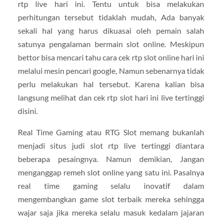
rtp live hari ini. Tentu untuk bisa melakukan
perhitungan tersebut tidaklah mudah, Ada banyak
sekali hal yang harus dikuasai oleh pemain salah
satunya pengalaman bermain slot online. Meskipun
bettor bisa mencari tahu cara cek rtp slot online hari ini
melalui mesin pencari google, Namun sebenarnya tidak
perlu melakukan hal tersebut. Karena kalian bisa
langsung melihat dan cek rtp slot hari ini live tertinggi
disini.
Real Time Gaming atau RTG Slot memang bukanlah
menjadi situs judi slot rtp live tertinggi diantara
beberapa pesaingnya. Namun demikian, Jangan
menganggap remeh slot online yang satu ini. Pasalnya
real time gaming selalu inovatif dalam
mengembangkan game slot terbaik mereka sehingga
wajar saja jika mereka selalu masuk kedalam jajaran