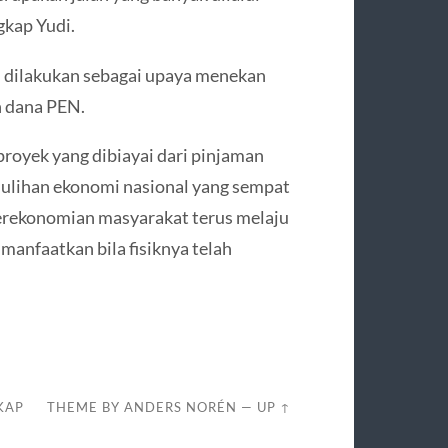
gkap Yudi.
 dilakukan sebagai upaya menekan
n dana PEN.
royek yang dibiayai dari pinjaman
ulihan ekonomi nasional yang sempat
Perekonomian masyarakat terus melaju
manfaatkan bila fisiknya telah
KAP
THEME BY
ANDERS NORÉN
—
UP ↑