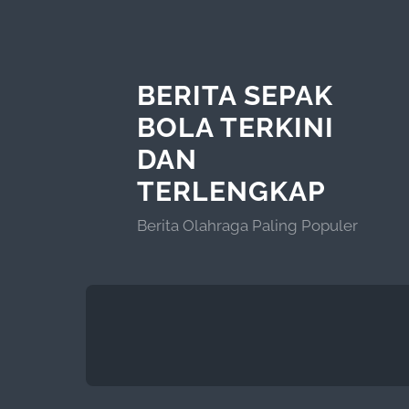
BERITA SEPAK
BOLA TERKINI
DAN
TERLENGKAP
Berita Olahraga Paling Populer