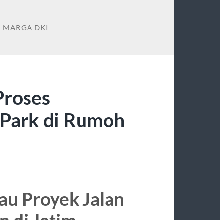
A MARGA DKI
Proses
 Park di Rumoh
tau Proyek Jalan
n di Jatim