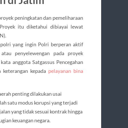
proyek peningkatan dan pemeliharaan
royek itu diketahui dibiayai lewat
N).
polri yang ingin Polri berperan aktif
 atau penyelewengan pada proyek
 kata anggota Satgassus Pencegahan
m keterangan kepada
pelayanan bina
erah penting dilakukan usai
lah satu modus korupsi yang terjadi
alan yang tidak sesuai kontrak hingga
rugian keuangan negara.