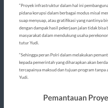
“Proyek infrastruktur dalam hal ini pembanguna
pidana korupsi dalam berbagai modus misal men
suap menyuap, atau gratifikasi yang nantinya 
dengan dampak hasil pekerjaan jalan tidak bisa
masyarakat dalam mendukung usaha perekonomia
tutur Yudi.
“Sehingga peran Polri dalam melakukan peman
kepada pemerintah yang diharapkan akan berdam
tercapainya maksud dan tujuan program tanpa a
Yudi.
Pemantauan Proye