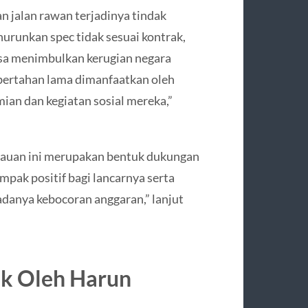
n jalan rawan terjadinya tindak
urunkan spec tidak sesuai kontrak,
bisa menimbulkan kerugian negara
 bertahan lama dimanfaatkan oleh
n dan kegiatan sosial mereka,”
tauan ini merupakan bentuk dukungan
pak positif bagi lancarnya serta
danya kebocoran anggaran,” lanjut
k Oleh Harun