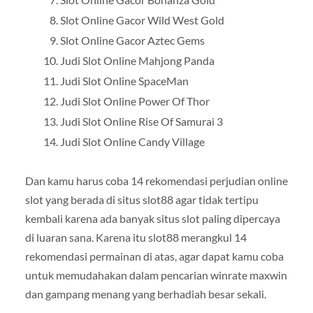
Slot Online Gacor Wild West Gold
Slot Online Gacor Aztec Gems
Judi Slot Online Mahjong Panda
Judi Slot Online SpaceMan
Judi Slot Online Power Of Thor
Judi Slot Online Rise Of Samurai 3
Judi Slot Online Candy Village
Dan kamu harus coba 14 rekomendasi perjudian online
slot yang berada di situs slot88 agar tidak tertipu
kembali karena ada banyak situs slot paling dipercaya
di luaran sana. Karena itu slot88 merangkul 14
rekomendasi permainan di atas, agar dapat kamu coba
untuk memudahakan dalam pencarian winrate maxwin
dan gampang menang yang berhadiah besar sekali.