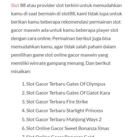
Slot
88 atau provider slot terkini untuk memudahkan
kamu di saat bermain di slot88, kami tidak lupa untuk
berikan kamu beberapa rekomendasi permainan slot
gacor maxwin ada untuk kamu beberapa player slot
dengan cara online. Permainan berikut juga bisa
memudahkan kamu, agar tidak salah paham dalam
pemilihan game slot online gacor maxwin yang
memiliki winrate gampang menang. Dan berikut
misalkan:
Slot Gacor Terbaru Gates Of Olympus
Slot Gacor Terbaru Gates Of Gatot Kaca
Slot Gacor Terbaru Fire Strike
Slot Gacor Terbaru Starlight Princess
Slot Gacor Terbaru Mahjong Ways 2
Slot Online Gacor Sweet Bonanza Xmas
Slot Online Gacor Bonanza Gold