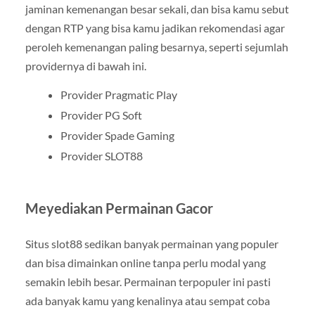
jaminan kemenangan besar sekali, dan bisa kamu sebut
dengan RTP yang bisa kamu jadikan rekomendasi agar
peroleh kemenangan paling besarnya, seperti sejumlah
providernya di bawah ini.
Provider Pragmatic Play
Provider PG Soft
Provider Spade Gaming
Provider SLOT88
Meyediakan Permainan Gacor
Situs slot88 sedikan banyak permainan yang populer
dan bisa dimainkan online tanpa perlu modal yang
semakin lebih besar. Permainan terpopuler ini pasti
ada banyak kamu yang kenalinya atau sempat coba