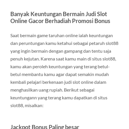
Banyak Keuntungan Bermain Judi Slot
Online Gacor Berhadiah Promosi Bonus
Saat bermain game taruhan online ialah keuntungan
dan peruntungan kamu ketahui sebagai petaruh slot88
yang ingin bermain dengan gampang dan tentu saja
penuh kejutan. Karena saat kamu main di situs slot88,
kamu akan peroleh keuntungan yang terang betul-
betul membantu kamu agar dapat semakin mudah
kembali pelajari berkenaan judi slot online dalam
menghasilkan uang rupiah. Berikut sebagai
keuntungann yang terang kamu dapatkan di situs
slot88, misalkan:
Jackpot Bonus Paling besar