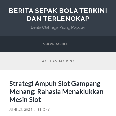
BERITA SEPAK BOLA TERKINI
DAN TERLENGKAP
Berita Olahraga Paling Populer
SHOW MENU
TAG:
PAS JACKPOT
Strategi Ampuh Slot Gampang
Menang: Rahasia Menaklukkan
Mesin Slot
JUNI 13, 2024
/
STICKY