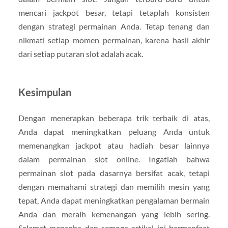
mencari jackpot besar, tetapi tetaplah konsisten
dengan strategi permainan Anda. Tetap tenang dan
nikmati setiap momen permainan, karena hasil akhir
dari setiap putaran slot adalah acak.
Kesimpulan
Dengan menerapkan beberapa trik terbaik di atas,
Anda dapat meningkatkan peluang Anda untuk
memenangkan jackpot atau hadiah besar lainnya
dalam permainan slot online. Ingatlah bahwa
permainan slot pada dasarnya bersifat acak, tetapi
dengan memahami strategi dan memilih mesin yang
tepat, Anda dapat meningkatkan pengalaman bermain
Anda dan meraih kemenangan yang lebih sering.
Selamat mencoba dan semoga artikel ini bermanfaat