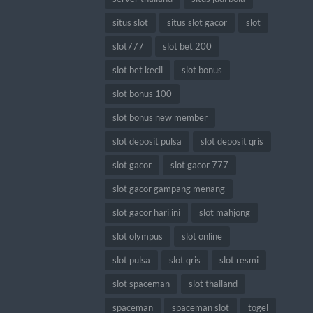
situs slot
situs slot gacor
slot
slot777
slot bet 200
slot bet kecil
slot bonus
slot bonus 100
slot bonus new member
slot deposit pulsa
slot deposit qris
slot gacor
slot gacor 777
slot gacor gampang menang
slot gacor hari ini
slot mahjong
slot olympus
slot online
slot pulsa
slot qris
slot resmi
slot spaceman
slot thailand
spaceman
spaceman slot
togel