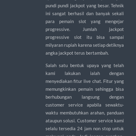
pundi pundi jackpot yang besar. Tehnik
ini sangat berhasil dan banyak sekali
para pemain slot yang mengejar
progressive. Jumlah jackpot
progressive slot itu bisa sampai
milyaran rupiah karena setiap detiknya
angka jackpot terus bertambah.
Salah satu bentuk upaya yang telah
kami lakukan ialah dengan
menyediakan fitur live chat. Fitur yang
memungkinkan pemain sehingga bisa
berhubungan langsung dengan
customer service apabila sewaktu-
waktu membutuhkan arahan, panduan
ataupun solusi. Customer service kami
selalu tersedia 24 jam non stop untuk