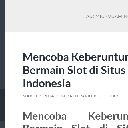
TAG:
MICROGAMIN
Mencoba Keberuntun
Bermain Slot di Situ
Indonesia
MARET 3, 2024
/
GERALD PARKER
/
STICKY
Mencoba Keberun
Bermain Slot di Si