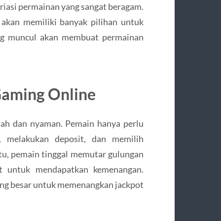
ariasi permainan yang sangat beragam.
n akan memiliki banyak pilihan untuk
sering muncul akan membuat permainan
Gaming Online
dah dan nyaman. Pemain hanya perlu
, melakukan deposit, dan memilih
itu, pemain tinggal memutar gulungan
t untuk mendapatkan kemenangan.
ang besar untuk memenangkan jackpot