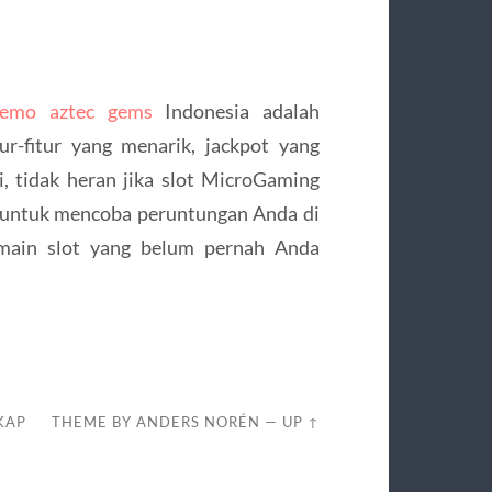
demo aztec gems
Indonesia adalah
r-fitur yang menarik, jackpot yang
, tidak heran jika slot MicroGaming
gu untuk mencoba peruntungan Anda di
rmain slot yang belum pernah Anda
KAP
THEME BY
ANDERS NORÉN
—
UP ↑