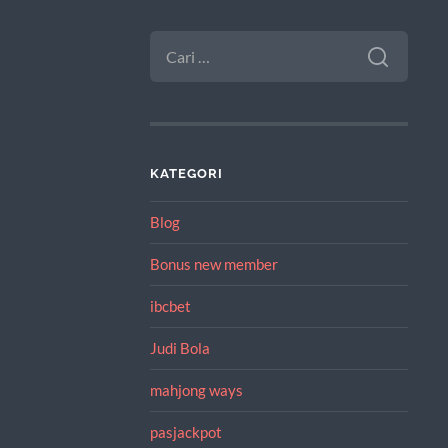
CARI
UNTUK:
KATEGORI
Blog
Bonus new member
ibcbet
Judi Bola
mahjong ways
pasjackpot