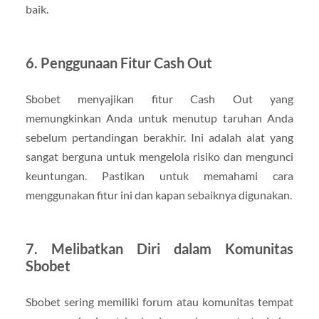
baik.
6.
Penggunaan Fitur Cash Out
Sbobet menyajikan fitur Cash Out yang
memungkinkan Anda untuk menutup taruhan Anda
sebelum pertandingan berakhir. Ini adalah alat yang
sangat berguna untuk mengelola risiko dan mengunci
keuntungan. Pastikan untuk memahami cara
menggunakan fitur ini dan kapan sebaiknya digunakan.
7.
Melibatkan Diri dalam Komunitas
Sbobet
Sbobet sering memiliki forum atau komunitas tempat