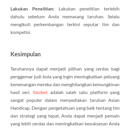
Lakukan Penelitian:
Lakukan penelitian terlebih
dahulu sebelum Anda memasang taruhan. Selalu
mengikuti perkembangan terkini seputar tim dan
kompetisi.
Kesimpulan
Taruhannya dapat menjadi pilihan yang cerdas bagi
penggemar judi bola yang ingin meningkatkan peluang
kemenangan mereka dan menghilangkan kemungkinan
hasil seri.
Sbobet
adalah salah satu platform yang
sangat populer dalam menyediakan taruhan Asian
Handicap. Dengan pengetahuan yang baik tentang tim
dan strategi yang tepat, Anda dapat menjadi pemain
yang lebih cerdas dan meningkatkan kesuksesan Anda