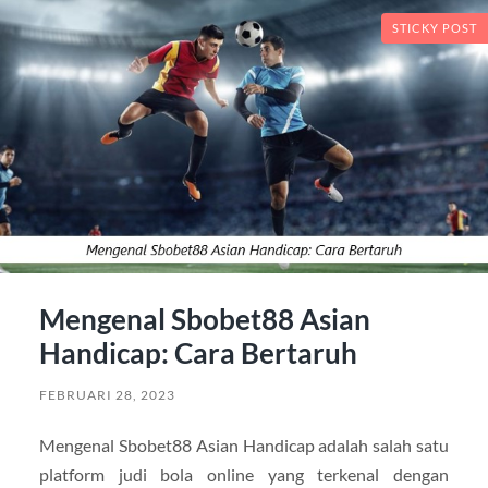
STICKY POST
Mengenal Sbobet88 Asian
Handicap: Cara Bertaruh
FEBRUARI 28, 2023
Mengenal Sbobet88 Asian Handicap adalah salah satu
platform judi bola online yang terkenal dengan