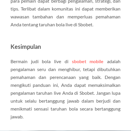
para pemain dapat berbagi pengalaman, strategi, dan
tips. Terlibat dalam komunitas ini dapat memberikan
wawasan tambahan dan memperluas pemahaman
Anda tentang taruhan bola live di Sbobet.
Kesimpulan
Bermain judi bola live di
sbobet mobile
adalah
pengalaman seru dan menghibur, tetapi dibutuhkan
pemahaman dan perencanaan yang baik. Dengan
mengikuti panduan ini, Anda dapat memaksimalkan
pengalaman taruhan live Anda di Sbobet. Jangan lupa
untuk selalu bertanggung jawab dalam berjudi dan
menikmati sensasi taruhan bola secara bertanggung
jawab.