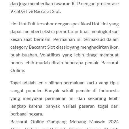
dan juga memberikan tawaran RTP dengan presentase
97,50% live Baccarat Slot.
Hot Hot Fuit tersohor dengan spesifikasi Hot Hot yang
dapat memberi ekstra perputaran buat meningkatkan
kesan saat bermain. Permainan ini termaksud dalam
category Baccarat Slot classic yang menghadirkan ikon
buah-buahan. Volatilitas yang lebih tinggi membuat
bonus lebih mudah diraih beberapa pemain Baccarat
Online.
Togel adalah jenis pilihan permainan kartu yang tipis
sangat populer. Banyak sekali pemain di Indonesia
yang menyukai permainan ini dan sekarang lebih
lengkap karena banyak variasi pasaran togel dari
berbagai negara.
Baccarat Online Gampang Menang Maxwin 2024