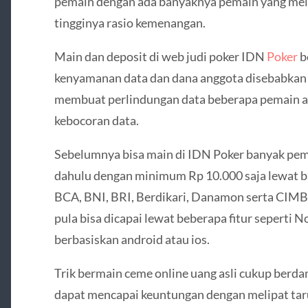
pemain dengan ada banyaknya pemain yang mel
tingginya rasio kemenangan.
Main dan deposit di web judi poker IDN
Poker
b
kenyamanan data dan dana anggota disebabkan 
membuat perlindungan data beberapa pemain ag
kebocoran data.
Sebelumnya bisa main di IDN Poker banyak pema
dahulu dengan minimum Rp 10.000 saja lewat ban
BCA, BNI, BRI, Berdikari, Danamon serta CIMB
pula bisa dicapai lewat beberapa fitur seperti
berbasiskan android atau ios.
Trik bermain ceme online uang asli cukup berd
dapat mencapai keuntungan dengan melipat taru