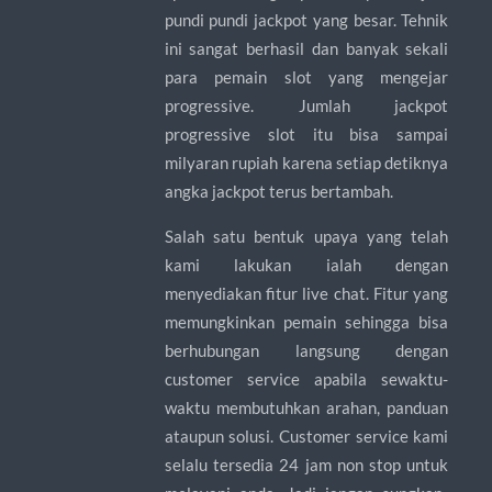
pundi pundi jackpot yang besar. Tehnik
ini sangat berhasil dan banyak sekali
para pemain slot yang mengejar
progressive. Jumlah jackpot
progressive slot itu bisa sampai
milyaran rupiah karena setiap detiknya
angka jackpot terus bertambah.
Salah satu bentuk upaya yang telah
kami lakukan ialah dengan
menyediakan fitur live chat. Fitur yang
memungkinkan pemain sehingga bisa
berhubungan langsung dengan
customer service apabila sewaktu-
waktu membutuhkan arahan, panduan
ataupun solusi. Customer service kami
selalu tersedia 24 jam non stop untuk