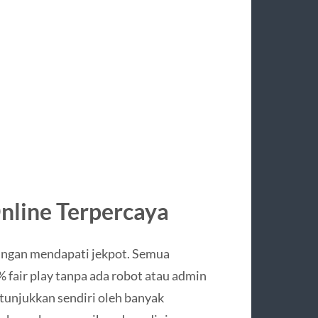
Online Terpercaya
ingan mendapati jekpot. Semua
fair play tanpa ada robot atau admin
itunjukkan sendiri oleh banyak