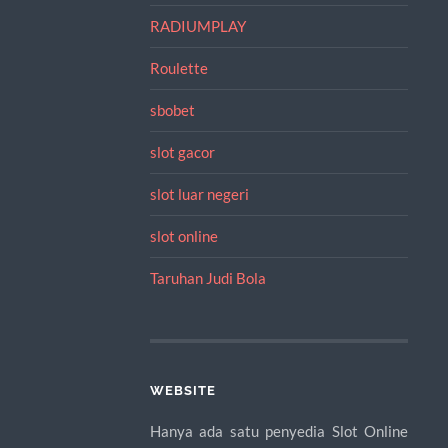
RADIUMPLAY
Roulette
sbobet
slot gacor
slot luar negeri
slot online
Taruhan Judi Bola
WEBSITE
Hanya ada satu penyedia Slot Online