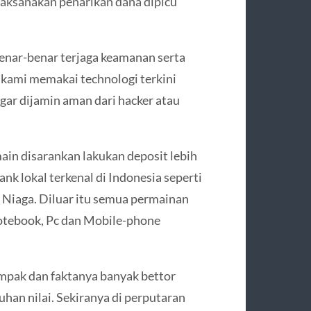
aksanakan penarikan dana dipicu
enar-benar terjaga keamanan serta
kami memakai technologi terkini
ar dijamin aman dari hacker atau
in disarankan lakukan deposit lebih
k lokal terkenal di Indonesia seperti
 Niaga. Diluar itu semua permainan
 Notebook, Pc dan Mobile-phone
ampak dan faktanya banyak bettor
han nilai. Sekiranya di perputaran