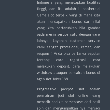
Indonesia yang menetapkan kualitas
tinggi, dan itu adalah Illinoisherald.
Game slot terbaik yang di mana kita
akan mendapatkan bonus dari nilai
yang kita pertaruhkan bila gambar
pada mesin serupa satu dengan yang
lainnya. Layanan customer service
kami sangat profesional, ramah, dan
responsif. Anda bisa bertanya seputar
tentang cara registrasi, cara
melakukan deposit, cara melakukan
withdraw ataupun pencairan bonus di
agen slot Joker388.
Progressive jackpot slot adalah
permainan judi slot online yang
menarik sedikit persentase dari hasil
spin dan mengumpulkan nya menjadi