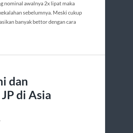
g nominal awalnya 2x lipat maka
kekalahan sebelumnya. Meski cukup
ikasikan banyak bettor dengan cara
mi dan
JP di Asia
Y