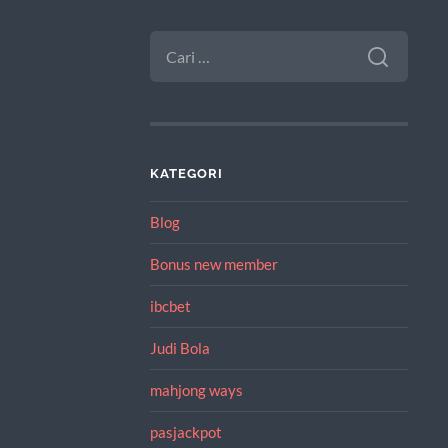
CARI
UNTUK:
KATEGORI
Blog
Bonus new member
ibcbet
Judi Bola
mahjong ways
pasjackpot