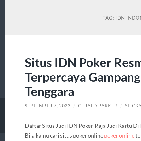
TAG:
IDN INDO
Situs IDN Poker Res
Terpercaya Gampang 
Tenggara
SEPTEMBER 7, 2023
/
GERALD PARKER
/
STICK
Daftar Situs Judi IDN Poker, Raja Judi Kartu Di
Bila kamu cari situs poker online
poker online
te