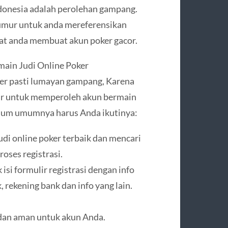
ndonesia adalah perolehan gampang.
umur untuk anda mereferensikan
kat anda membuat akun poker gacor.
in Judi Online Poker
er pasti lumayan gampang, Karena
lir untuk memperoleh akun bermain
umum umumnya harus Anda ikutinya:
udi online poker terbaik dan mencari
oses registrasi.
 isi formulir registrasi dengan info
 rekening bank dan info yang lain.
dan aman untuk akun Anda.