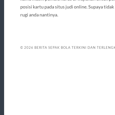
posisi kartu pada situs judi online. Supaya tidak
rugi anda nantinya.
© 2026
BERITA SEPAK BOLA TERKINI DAN TERLENG