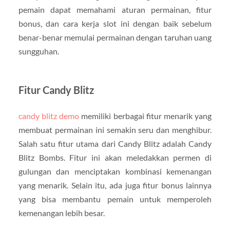
pemain dapat memahami aturan permainan, fitur
bonus, dan cara kerja slot ini dengan baik sebelum
benar-benar memulai permainan dengan taruhan uang
sungguhan.
Fitur Candy Blitz
candy blitz demo
memiliki berbagai fitur menarik yang
membuat permainan ini semakin seru dan menghibur.
Salah satu fitur utama dari Candy Blitz adalah Candy
Blitz Bombs. Fitur ini akan meledakkan permen di
gulungan dan menciptakan kombinasi kemenangan
yang menarik. Selain itu, ada juga fitur bonus lainnya
yang bisa membantu pemain untuk memperoleh
kemenangan lebih besar.