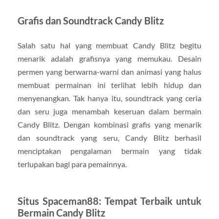
Grafis dan Soundtrack Candy Blitz
Salah satu hal yang membuat Candy Blitz begitu
menarik adalah grafisnya yang memukau. Desain
permen yang berwarna-warni dan animasi yang halus
membuat permainan ini terlihat lebih hidup dan
menyenangkan. Tak hanya itu, soundtrack yang ceria
dan seru juga menambah keseruan dalam bermain
Candy Blitz. Dengan kombinasi grafis yang menarik
dan soundtrack yang seru, Candy Blitz berhasil
menciptakan pengalaman bermain yang tidak
terlupakan bagi para pemainnya.
Situs Spaceman88: Tempat Terbaik untuk
Bermain Candy Blitz