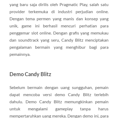
yang baru saja dirilis oleh Pragmatic Play, salah satu
provider terkemuka di industri perjudian online.
Dengan tema permen yang manis dan konsep yang
unik, game ini berhasil mencuri perhatian para
penggemar slot online. Dengan grafis yang memukau
dan soundtrack yang seru, Candy Blitz menciptakan
pengalaman bermain yang menghibur bagi para
pemainnya.
Demo Candy Blitz
Sebelum bermain dengan uang sungguhan, pemain
dapat mencoba versi demo Candy Blitz terlebih
dahulu. Demo Candy Blitz memungkinkan pemain
untuk mengalami gameplay tanpa harus
mempertaruhkan uang mereka. Dengan demo ini, para