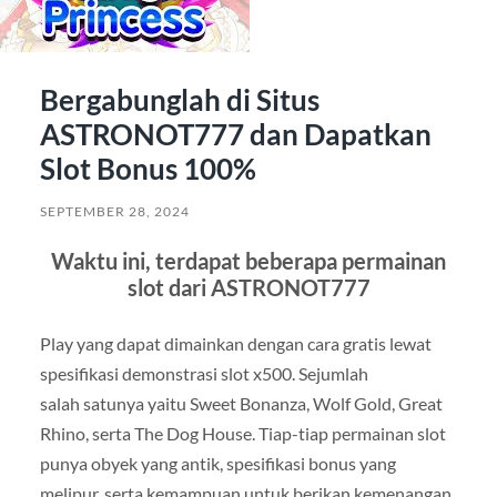
Bergabunglah di Situs
ASTRONOT777 dan Dapatkan
Slot Bonus 100%
SEPTEMBER 28, 2024
Waktu ini, terdapat beberapa permainan
slot dari ASTRONOT777
Play yang dapat dimainkan dengan cara gratis lewat
spesifikasi demonstrasi slot x500. Sejumlah
salah satunya yaitu Sweet Bonanza, Wolf Gold, Great
Rhino, serta The Dog House. Tiap-tiap permainan slot
punya obyek yang antik, spesifikasi bonus yang
melipur, serta kemampuan untuk berikan kemenangan