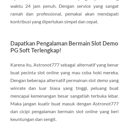
waktu 24 jam penuh. Dengan service yang sangat
ramah dan professional, pemakai akan mendapati
kontribusi yang diperlukan simpel dan cepat.
Dapatkan Pengalaman Bermain Slot Demo
PG Soft Terlengkap!
Karena itu, Astronot777 sebagai alternatif yang benar
buat pecinta slot online yang mau coba hoki mereka.
Dengan beberapa alternatif permainan slot demo yang
winrate dan luar biasa yang tinggi, peluang buat
mencapai kemenangan besar sangatlah terbuka lebar.
Maka jangan kuatir buat masuk dengan Astronot777
dan cicipi pengalaman bermain slot online yang beri
keuntungan dan sengit.