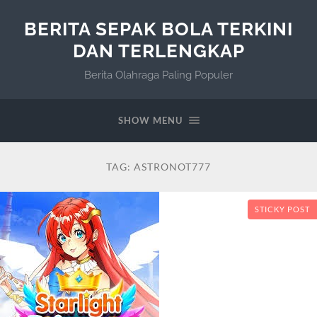
BERITA SEPAK BOLA TERKINI
DAN TERLENGKAP
Berita Olahraga Paling Populer
SHOW MENU
TAG:
ASTRONOT777
STICKY POST