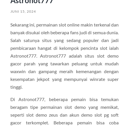
Astronot777
JUNI 15, 2024
Sekarang ini, permainan slot online makin terkenal dan
banyak disukai oleh beberapa fans judi di semua dunia.
Salah satunya situs yang sedang populer dan jadi
pembicaraan hangat di kelompok pencinta slot ialah
Astronot777. Astronot777 adalah situs slot demo
gacor parah yang tawarkan peluang untuk mudah
waxwin dan gampang meraih kemenangan dengan
kesempatan jekpot yang mempunyai winrate super
tinggi.
Di Astronot777, beberapa pemain bisa temukan
beragam tipe permainan slot demo yang memikat,
seperti slot demo zeus dan akun demo slot pg soft
gacor terkomplet. Beberapa pemain bisa coba