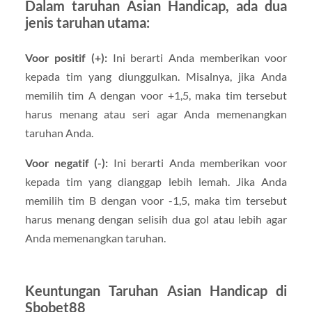
Dalam taruhan Asian Handicap, ada dua
jenis taruhan utama:
Voor positif (+):
Ini berarti Anda memberikan voor
kepada tim yang diunggulkan. Misalnya, jika Anda
memilih tim A dengan voor +1,5, maka tim tersebut
harus menang atau seri agar Anda memenangkan
taruhan Anda.
Voor negatif (-):
Ini berarti Anda memberikan voor
kepada tim yang dianggap lebih lemah. Jika Anda
memilih tim B dengan voor -1,5, maka tim tersebut
harus menang dengan selisih dua gol atau lebih agar
Anda memenangkan taruhan.
Keuntungan Taruhan Asian Handicap di
Sbobet88