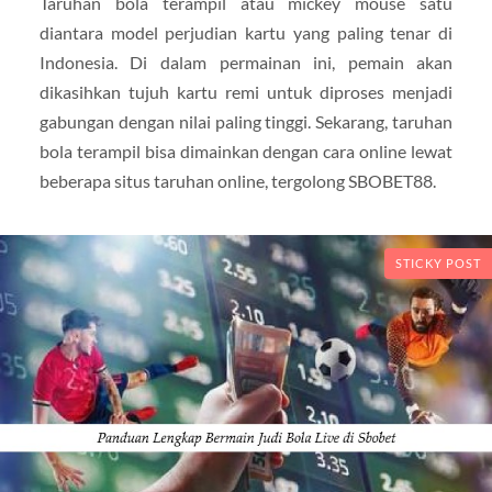
Taruhan bola terampil atau mickey mouse satu
diantara model perjudian kartu yang paling tenar di
Indonesia. Di dalam permainan ini, pemain akan
dikasihkan tujuh kartu remi untuk diproses menjadi
gabungan dengan nilai paling tinggi. Sekarang, taruhan
bola terampil bisa dimainkan dengan cara online lewat
beberapa situs taruhan online, tergolong SBOBET88.
STICKY POST