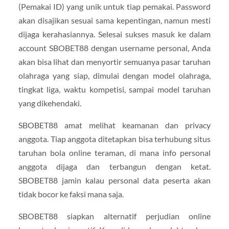
(Pemakai ID) yang unik untuk tiap pemakai. Password
akan disajikan sesuai sama kepentingan, namun mesti
dijaga kerahasiannya. Selesai sukses masuk ke dalam
account SBOBET88 dengan username personal, Anda
akan bisa lihat dan menyortir semuanya pasar taruhan
olahraga yang siap, dimulai dengan model olahraga,
tingkat liga, waktu kompetisi, sampai model taruhan
yang dikehendaki.
SBOBET88 amat melihat keamanan dan privacy
anggota. Tiap anggota ditetapkan bisa terhubung situs
taruhan bola online teraman, di mana info personal
anggota dijaga dan terbangun dengan ketat.
SBOBET88 jamin kalau personal data peserta akan
tidak bocor ke faksi mana saja.
SBOBET88 siapkan alternatif perjudian online