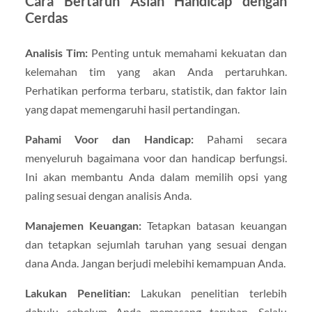
Cara Bertaruh Asian Handicap dengan
Cerdas
Analisis Tim:
Penting untuk memahami kekuatan dan
kelemahan tim yang akan Anda pertaruhkan.
Perhatikan performa terbaru, statistik, dan faktor lain
yang dapat memengaruhi hasil pertandingan.
Pahami Voor dan Handicap:
Pahami secara
menyeluruh bagaimana voor dan handicap berfungsi.
Ini akan membantu Anda dalam memilih opsi yang
paling sesuai dengan analisis Anda.
Manajemen Keuangan:
Tetapkan batasan keuangan
dan tetapkan sejumlah taruhan yang sesuai dengan
dana Anda. Jangan berjudi melebihi kemampuan Anda.
Lakukan Penelitian:
Lakukan penelitian terlebih
dahulu sebelum Anda memasang taruhan. Selalu