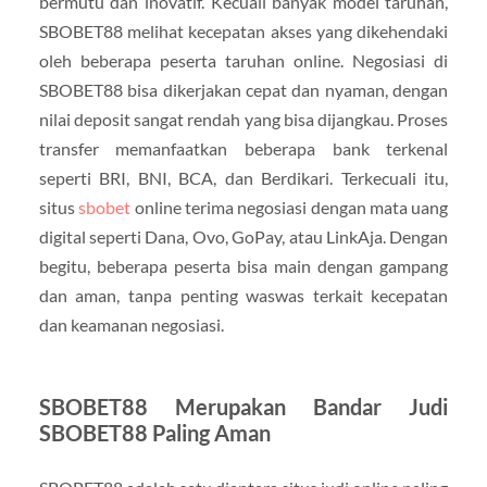
bermutu dan inovatif. Kecuali banyak model taruhan,
SBOBET88 melihat kecepatan akses yang dikehendaki
oleh beberapa peserta taruhan online. Negosiasi di
SBOBET88 bisa dikerjakan cepat dan nyaman, dengan
nilai deposit sangat rendah yang bisa dijangkau. Proses
transfer memanfaatkan beberapa bank terkenal
seperti BRI, BNI, BCA, dan Berdikari. Terkecuali itu,
situs
sbobet
online terima negosiasi dengan mata uang
digital seperti Dana, Ovo, GoPay, atau LinkAja. Dengan
begitu, beberapa peserta bisa main dengan gampang
dan aman, tanpa penting waswas terkait kecepatan
dan keamanan negosiasi.
SBOBET88 Merupakan Bandar Judi
SBOBET88 Paling Aman