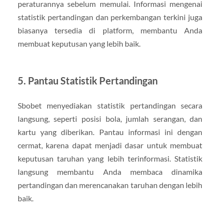
peraturannya sebelum memulai. Informasi mengenai
statistik pertandingan dan perkembangan terkini juga
biasanya tersedia di platform, membantu Anda
membuat keputusan yang lebih baik.
5.
Pantau Statistik Pertandingan
Sbobet menyediakan statistik pertandingan secara
langsung, seperti posisi bola, jumlah serangan, dan
kartu yang diberikan. Pantau informasi ini dengan
cermat, karena dapat menjadi dasar untuk membuat
keputusan taruhan yang lebih terinformasi. Statistik
langsung membantu Anda membaca dinamika
pertandingan dan merencanakan taruhan dengan lebih
baik.