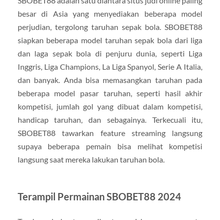
SBOBET88 adalah satu diantara situs judi online paling
besar di Asia yang menyediakan beberapa model
perjudian, tergolong taruhan sepak bola. SBOBET88
siapkan beberapa model taruhan sepak bola dari liga
dan laga sepak bola di penjuru dunia, seperti Liga
Inggris, Liga Champions, La Liga Spanyol, Serie A Italia,
dan banyak. Anda bisa memasangkan taruhan pada
beberapa model pasar taruhan, seperti hasil akhir
kompetisi, jumlah gol yang dibuat dalam kompetisi,
handicap taruhan, dan sebagainya. Terkecuali itu,
SBOBET88 tawarkan feature streaming langsung
supaya beberapa pemain bisa melihat kompetisi
langsung saat mereka lakukan taruhan bola.
Terampil Permainan SBOBET88 2024