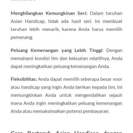
Menghilangkan Kemungkinan Seri:
Dalam taruhan
Asian Handicap, tidak ada hasil seri. Ini membuat
taruhan lebih menarik, karena Anda harus memilih
pemenang.
Peluang Kemenangan yang Lebih Tinggi:
Dengan
memahami kondisi tim dan kekuatan relatifnya, Anda
dapat meningkatkan peluang kemenangan Anda.
Fleksibilitas:
Anda dapat memilih seberapa besar voor
atau handicap yang ingin Anda berikan kepada tim. Ini
memungkinkan Anda untuk mengendalikan sejauh
mana Anda ingin meningkatkan peluang kemenangan
Anda atau memaksimalkan potensi pembayaran.