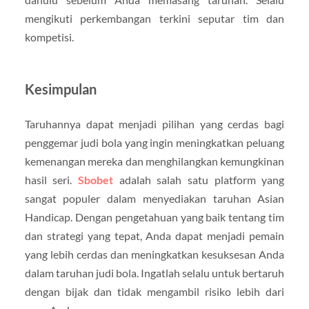
mengikuti perkembangan terkini seputar tim dan
kompetisi.
Kesimpulan
Taruhannya dapat menjadi pilihan yang cerdas bagi
penggemar judi bola yang ingin meningkatkan peluang
kemenangan mereka dan menghilangkan kemungkinan
hasil seri.
Sbobet
adalah salah satu platform yang
sangat populer dalam menyediakan taruhan Asian
Handicap. Dengan pengetahuan yang baik tentang tim
dan strategi yang tepat, Anda dapat menjadi pemain
yang lebih cerdas dan meningkatkan kesuksesan Anda
dalam taruhan judi bola. Ingatlah selalu untuk bertaruh
dengan bijak dan tidak mengambil risiko lebih dari