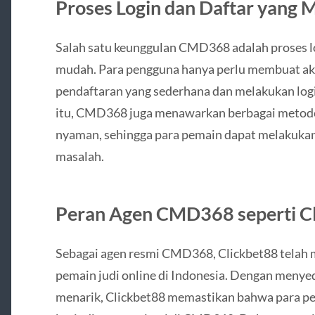
Proses Login dan Daftar yang
Salah satu keunggulan CMD368 adalah proses lo
mudah. Para pengguna hanya perlu membuat ak
pendaftaran yang sederhana dan melakukan login
itu, CMD368 juga menawarkan berbagai metod
nyaman, sehingga para pemain dapat melakukan 
masalah.
Peran Agen CMD368 seperti C
Sebagai agen resmi CMD368, Clickbet88 telah m
pemain judi online di Indonesia. Dengan menye
menarik, Clickbet88 memastikan bahwa para p