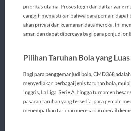
prioritas utama. Proses login dan daftar yang 
canggih memastikan bahwa para pemain dapat b
akan privasi dan keamanan data mereka. Ini m
aman dan dapat dipercaya bagi para penjudi onl
Pilihan Taruhan Bola yang Luas
Bagi para penggemar judi bola, CMD368 adalah su
menyediakan berbagai jenis taruhan bola, mulai d
Inggris, La Liga, Serie A, hingga turnamen besar
pasaran taruhan yang tersedia, para pemain me
menempatkan taruhan mereka dan meraih keme