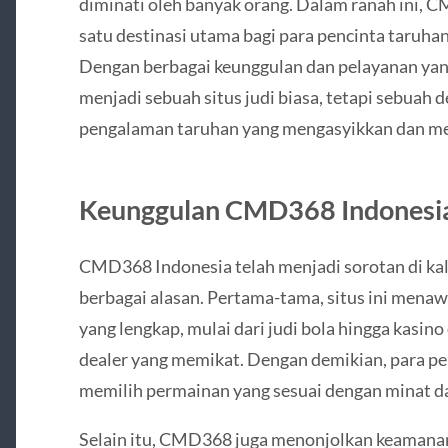
diminati oleh banyak orang. Dalam ranah ini, 
satu destinasi utama bagi para pencinta taruhan
Dengan berbagai keunggulan dan pelayanan ya
menjadi sebuah situs judi biasa, tetapi sebuah
pengalaman taruhan yang mengasyikkan dan m
Keunggulan CMD368 Indonesi
CMD368 Indonesia telah menjadi sorotan di kal
berbagai alasan. Pertama-tama, situs ini menaw
yang lengkap, mulai dari judi bola hingga kasin
dealer yang memikat. Dengan demikian, para p
memilih permainan yang sesuai dengan minat da
Selain itu, CMD368 juga menonjolkan keamana