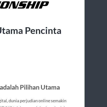
Utama Pencinta
dalah Pilihan Utama
tal, dunia perjudian online semakin