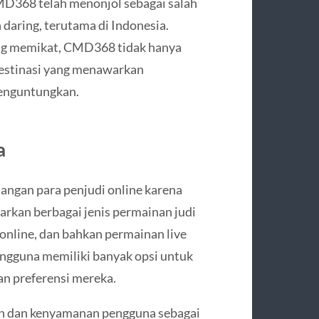
CMD368 telah menonjol sebagai salah
 daring, terutama di Indonesia.
ng memikat, CMD368 tidak hanya
 destinasi yang menawarkan
enguntungkan.
a
angan para penjudi online karena
arkan berbagai jenis permainan judi
o online, dan bahkan permainan live
engguna memiliki banyak opsi untuk
n preferensi mereka.
n dan kenyamanan pengguna sebagai