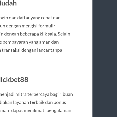
 Mudah
gin dan daftar yang cepat dan
un dengan mengisi formulir
 dengan beberapa klik saja. Selain
e pembayaran yang aman dan
transaksi dengan lancar tanpa
lickbet88
enjadi mitra terpercaya bagi ribuan
diakan layanan terbaik dan bonus
emain dapat menikmati pengalaman